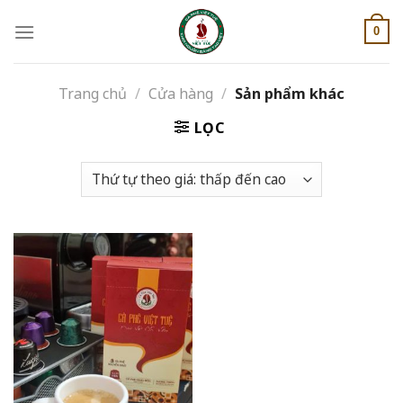
Skip
to
0
content
Trang chủ
/
Cửa hàng
/
Sản phẩm khác
LỌC